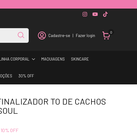
0
Cadastre-se
|
Fazer login
LINHA CORPORAL
MAQUIAGENS
SKINCARE
OÇÕES
30% OFF
FINALIZADOR TO DE CACHOS
SOUL
10
% OFF