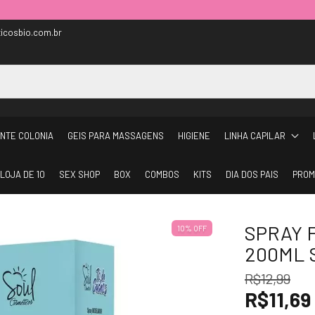
icosbio.com.br
NTE COLONIA
GEIS PARA MASSAGENS
HIGIENE
LINHA CAPILAR
LOJA DE 10
SEX SHOP
BOX
COMBOS
KITS
DIA DOS PAIS
PROM
SPRAY 
10% OFF
200ML 
R$12,99
R$11,69