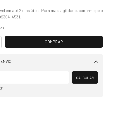
hes
 ENVIO
Alterar CEP
CALCULAR
EP