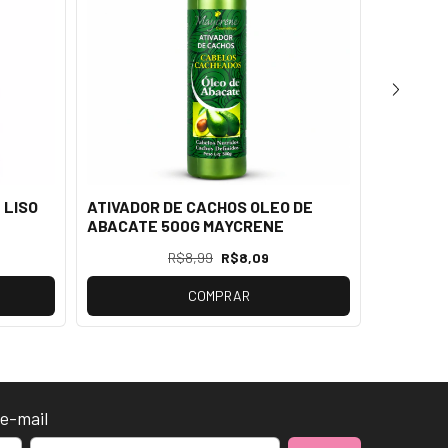
 LISO
ATIVADOR DE CACHOS OLEO DE
FINALIZ
ABACATE 500G MAYCRENE
MULTIFU
R$8,99
R$8,09
COMPRAR
e-mail