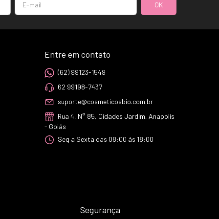
Entre em contato
(62) 99123-1549
62 99198-7437
suporte@cosmeticosbio.com.br
Rua 4, N° 85, Cidades Jardim, Anapolis
- Goiás
Seg a Sexta das 08:00 ás 18:00
Segurança