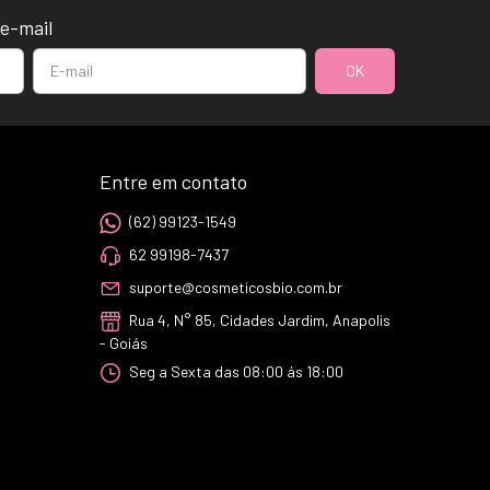
e-mail
Entre em contato
(62) 99123-1549
62 99198-7437
suporte@cosmeticosbio.com.br
Rua 4, N° 85, Cidades Jardim, Anapolis
- Goiás
Seg a Sexta das 08:00 ás 18:00