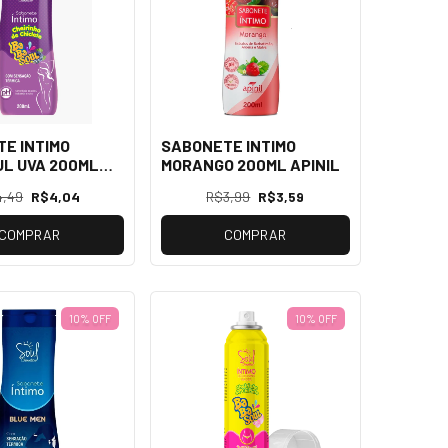
E INTIMO
SABONETE INTIMO
L UVA 200ML
MORANGO 200ML APINIL
4,49
R$4,04
R$3,99
R$3,59
COMPRAR
COMPRAR
10% OFF
10% OFF