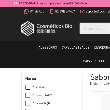
FRETE GRÁTIS nas compras acima de R$ 1000,00 🔥
WhatsApp
62 99198-7437
suporte@cosmet
ACESSÓRIOS
CAPSULAS | SAÚDE
DESODORA
MAIS VENDIDOS
Sabon
Marca
Início
LIN
Apinil (14)
Bio Instinto (28)
Charmelle (1)