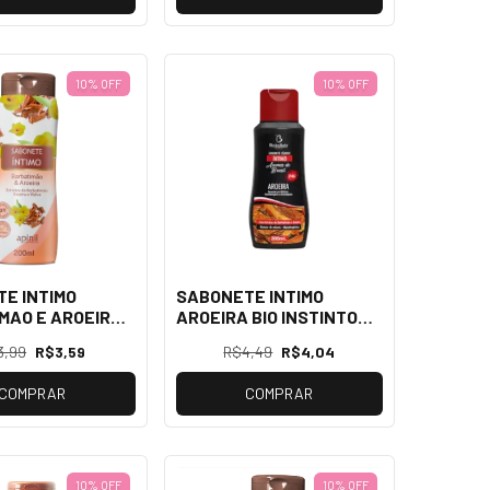
10% OFF
10% OFF
E INTIMO
SABONETE INTIMO
MAO E AROEIRA
AROEIRA BIO INSTINTO
PINIL
200ML
3,99
R$3,59
R$4,49
R$4,04
COMPRAR
COMPRAR
10% OFF
10% OFF