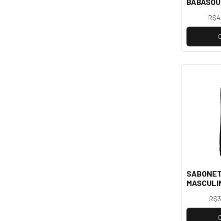
BABASOU
200ML S
R$4
SABONET
MASCULI
200ML AP
R$3