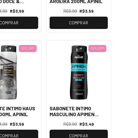
 DOCE &
AROEIRA 200ML APINIL
E 200ML APINIL
3,99
R$3,59
R$3,99
R$3,59
COMPRAR
COMPRAR
10% OFF
10% OFF
E INTIMO HAUS
SABONETE INTIMO
00ML APINIL
MASCULINO APIMEN
200ML APINIL
3,99
R$3,59
R$3,99
R$3,49
COMPRAR
COMPRAR