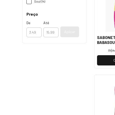
Soul (14)
Preço
De
Até
Aplicar
SABONET
BABASOUL
200ML S
R$4