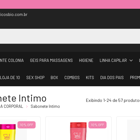
icosbio.com.br
NTE COLONIA
GEIS PARA MASSAGENS
HIGIENE
LINHA CAPILAR
LOJA DE 10
SEX SHOP
BOX
COMBOS
KITS
DIA DOS PAIS
PROM
ete Intimo
Exibindo 1-24 de 57 produto
HA CORPORAL
Sabonete Intimo
10% OFF
10% OFF