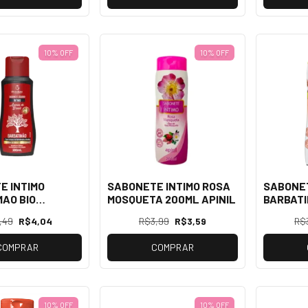
10% OFF
10% OFF
E INTIMO
SABONETE INTIMO ROSA
SABONET
AO BIO
MOSQUETA 200ML APINIL
BARBATI
O 200ML
200ML A
,49
R$4,04
R$3,99
R$3,59
R$
COMPRAR
COMPRAR
10% OFF
10% OFF