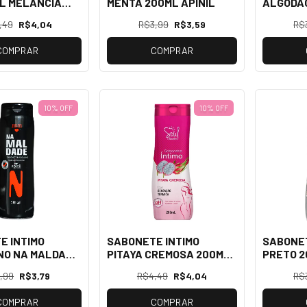
L MELANCIA
MENTA 200ML APINIL
ALGODAO
OUL
CHICLET
,49
R$4,04
R$3,99
R$3,59
R$
COMPRAR
COMPRAR
10% OFF
10% OFF
E INTIMO
SABONETE INTIMO
SABONET
NO NA MALDADE
PITAYA CREMOSA 200ML
PRETO 2
INIL
SOUL
,99
R$3,79
R$4,49
R$4,04
R$
COMPRAR
COMPRAR