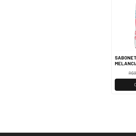
SABONET
MELANCI
APINIL
R$3