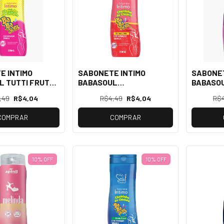
E INTIMO
SABONETE INTIMO
SABONET
 TUTTI FRUTTI
BABASOUL
BABASOU
OUL
MORANGUINHO 200ML
SOUL
,49
R$4,04
R$4,49
R$4,04
R$
SOUL
COMPRAR
COMPRAR
10% OFF
10% OFF