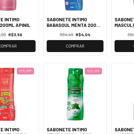
E INTIMO
SABONETE INTIMO
SABONET
200ML APINIL
BABASOUL MENTA 200ML
MASCULI
SOUL
200ML S
,99
R$3,59
R$4,49
R$4,04
R$
COMPRAR
COMPRAR
10% OFF
10% OFF
E INTIMO
SABONETE INTIMO
SABONET