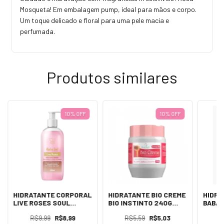
Mosqueta! Em embalagem pump, ideal para mãos e corpo.
Um toque delicado e floral para uma pele macia e
perfumada.
Produtos similares
10% OFF
10% OFF
HIDRATANTE CORPORAL
HIDRATANTE BIO CREME
HIDRA
LIVE ROSES SOUL
BIO INSTINTO 240G
BABAS
240ML
POTE
SOUL 
R$9,99
R$8,99
R$5,59
R$5,03
R