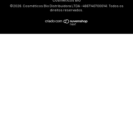
©2026. Cosméticos Bio Distribuidora LTDA - 46671407000141. Todos os
direitos reservados.