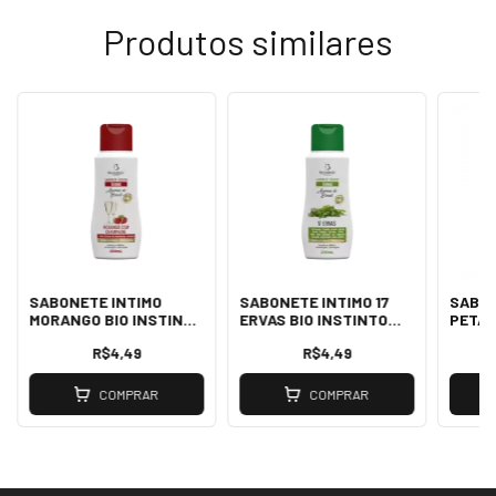
Produtos similares
SABONETE INTIMO
SABONETE INTIMO 17
SABON
MORANGO BIO INSTINTO
ERVAS BIO INSTINTO
PETAL
200ML
200ML
INSTI
R$4,49
R$4,49
COMPRAR
COMPRAR