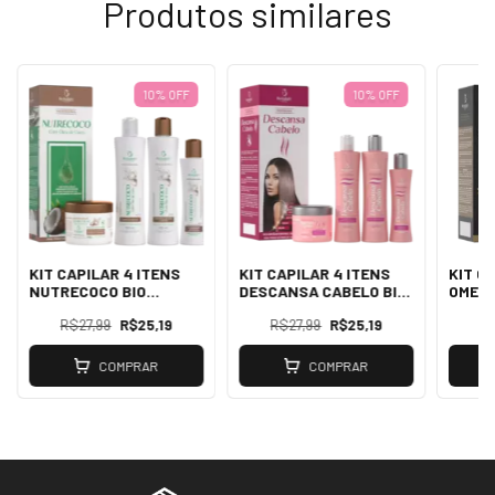
Produtos similares
10% OFF
10% OFF
KIT CAPILAR 4 ITENS
KIT CAPILAR 4 ITENS
KIT C
NUTRECOCO BIO
DESCANSA CABELO BIO
OMEGA
INSTINTO
INSTINTO
R$27,99
R$25,19
R$27,99
R$25,19
R
COMPRAR
COMPRAR