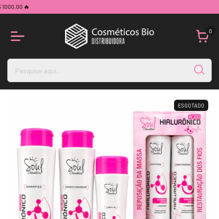
000,00 🔥
0
ESGOTADO