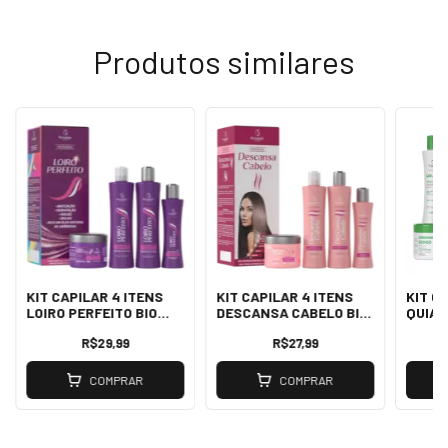
Produtos similares
KIT CAPILAR 4 ITENS
KIT CAPILAR 4 ITENS
KIT C
LOIRO PERFEITO BIO
DESCANSA CABELO BIO
QUIAB
INSTINTO
INSTINTO
R$29,99
R$27,99
COMPRAR
COMPRAR