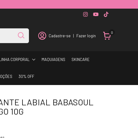
0
Cadastre-se
|
Fazer login
LINHA CORPORAL
MAQUIAGENS
SKINCARE
OÇÕES
30% OFF
ANTE LABIAL BABASOUL
O 10G
hes