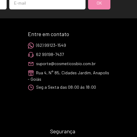
Entre em contato
(62) 99123-1549
62 99198-7437
suporte@cosmeticosbio.com.br
Rua 4, N° 85, Cidades Jardim, Anapolis
- Goiás
Seg a Sexta das 08:00 ás 18:00
Segurança