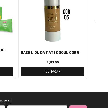
SOUL
BASE LIQUIDA MATTE SOUL COR 5
BASE LI
R$19,99
COMPRAR
e-mail