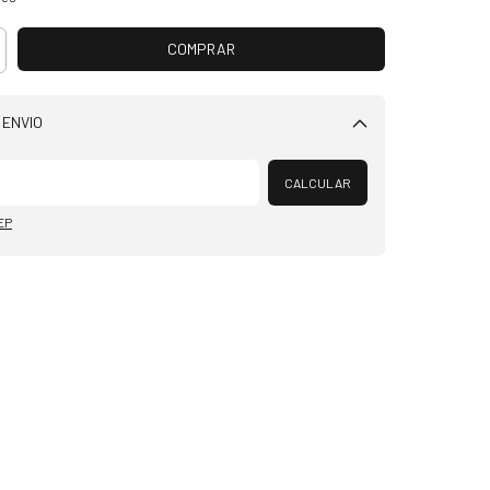
 ENVIO
Alterar CEP
CALCULAR
EP