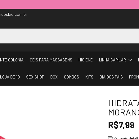
icosbio.com.br
NTE COLONIA
GEIS PARA MASSAGENS
HIGIENE
LINHA CAPILAR
LOJA DE 10
SEX SHOP
BOX
COMBOS
KITS
DIA DOS PAIS
PROM
HIDRAT
MORANG
R$7,99
Ver mais detal