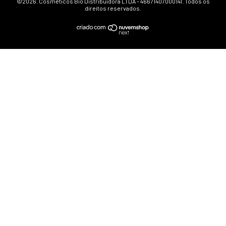
©2026. Cosméticos Bio Distribuidora LTDA - 46671407000141. Todos os
direitos reservados.