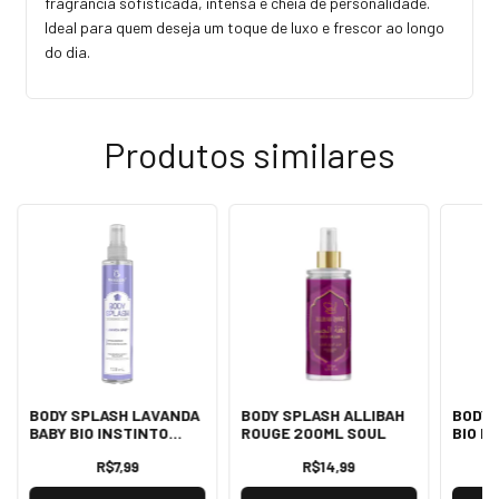
fragrância sofisticada, intensa e cheia de personalidade.
Ideal para quem deseja um toque de luxo e frescor ao longo
do dia.
Produtos similares
BODY SPLASH LAVANDA
BODY SPLASH ALLIBAH
BODY 
BABY BIO INSTINTO
ROUGE 200ML SOUL
BIO I
130ML
R$7,99
R$14,99